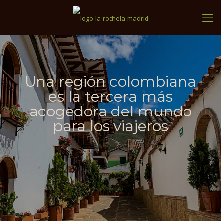
Una región colombiana
es la tercera más
acogedora del mundo
para los viajeros