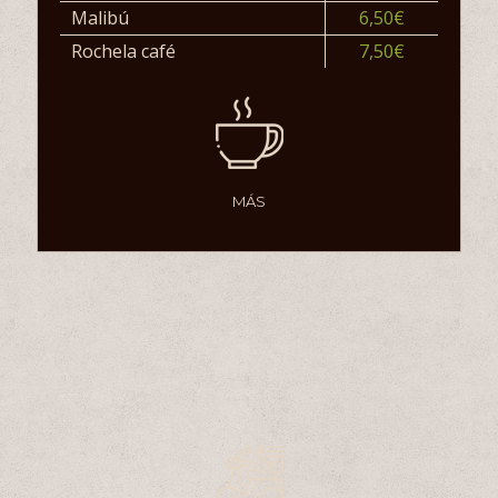
Malibú
6,50€
Rochela café
7,50€
MÁS