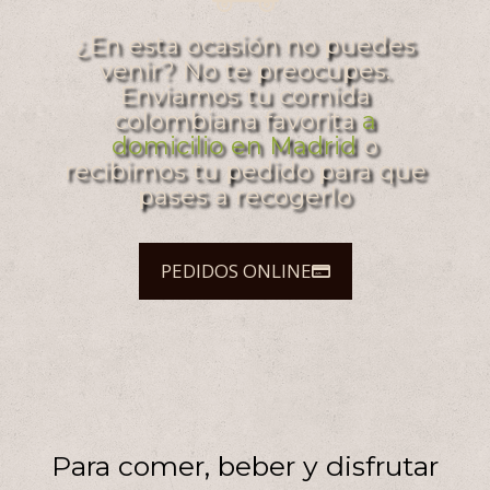
¿En esta ocasión no puedes
venir? No te preocupes.
Enviamos tu comida
colombiana favorita
a
domicilio en Madrid
o
recibimos tu pedido para que
pases a recogerlo
PEDIDOS ONLINE
Para comer, beber y disfrutar