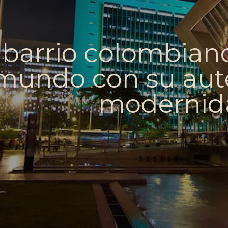
barrio colombiano
mundo con su aute
modernid