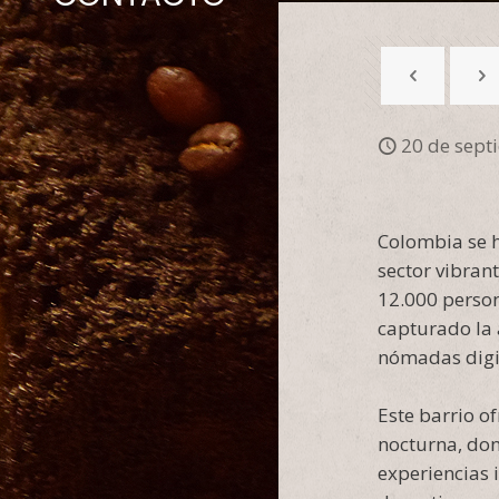
20 de sept
Colombia se h
sector vibran
12.000 person
capturado la 
nómadas digit
Este barrio o
nocturna, don
experiencias 