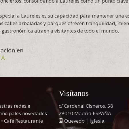
conciertos, consolidando a Laureles como un punto clave 
special a Laureles es su capacidad para mantener una e
as calles arboladas y parques ofrecen tranquilidad, mient
a gastronómica atraen a visitantes de todo el mundo.
ación en
TA
Visítanos
stras redes e
c/ Cardenal Cisneros, 58
principales novedades
28010 Madrid ESPAÑA
 • Café Restaurante
Quevedo | Iglesia