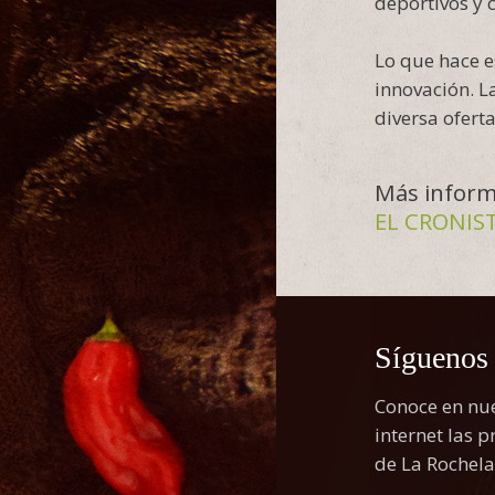
deportivos y 
Lo que hace e
innovación. L
diversa ofert
Más inform
EL CRONIS
Síguenos
Conoce en nue
internet las 
de La Rochela