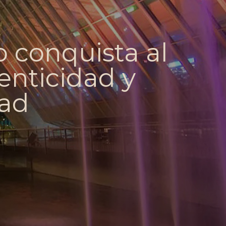
 conquista al
nticidad y
ad