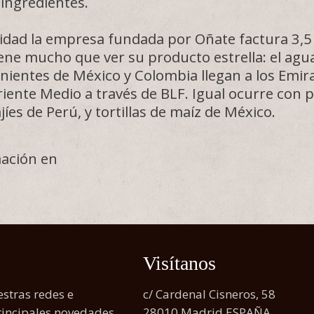
 ingredientes.
lidad la empresa fundada por Oñate factura 3,5 
iene mucho que ver su producto estrella: el agu
nientes de México y Colombia llegan a los Emira
iente Medio a través de BLF. Igual ocurre con 
jíes de Perú, y tortillas de maíz de México.
ación en
Visítanos
stras redes e
c/ Cardenal Cisneros, 58
principales novedades
28010 Madrid ESPAÑA