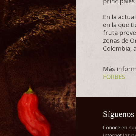
principales
En la actua
en la que t
fruta prove
zonas de Or
Colombia, a
Más inform
FORBES
Síguenos
Conoce en nue
internet las 