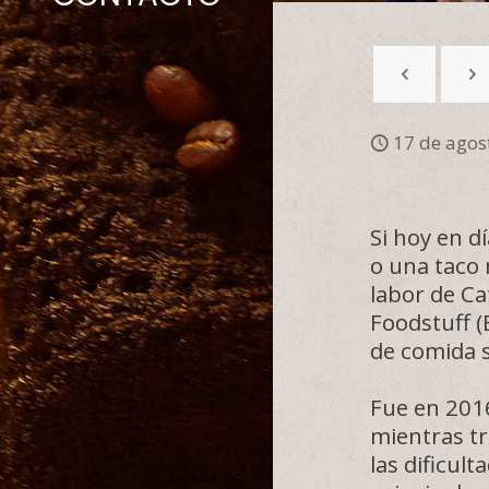
17 de agos
Si hoy en d
o una taco 
labor de Ca
Foodstuff (
de comida 
Fue en 201
mientras tr
las dificul